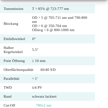
Transmission
T > 85% @ 723-777 nm
OD > 5 @ 705-711 nm und 790-800
nm
Blockung
OD > 6 @ 350-704 nm
ODavg > 6 @ 800-1000 nm
Einfallswinkel
0°
Halber
5.5°
Kegelwinkel
Freie Öffnung
≥ 10 mm
Oberflächenqualität
60/40 S/D
Parallelität
< 1'
TWD
λ/4 PV
Rand
schwarz lackiert
Cut-Off
780±2 nm