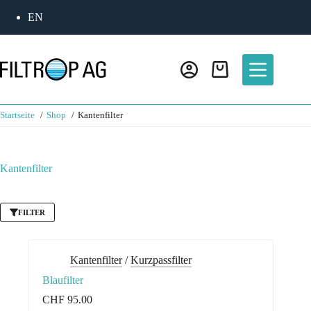
Zum
EN
Inhalt
springen
Warenkorb
Startseite
Shop
Kantenfilter
Kantenfilter
FILTER
Kantenfilter
/
Kurzpassfilter
Blaufilter
CHF
95.00