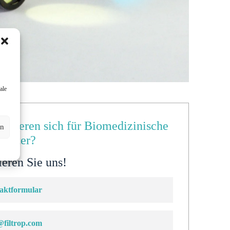
ale
ressieren sich für Biomedizinische
en
filter?
eren Sie uns!
aktformular
@filtrop.com