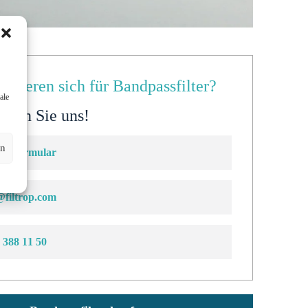
ressieren sich für Bandpassfilter?
ale
eren Sie uns!
en
aktformular
@filtrop.com
 388 11 50