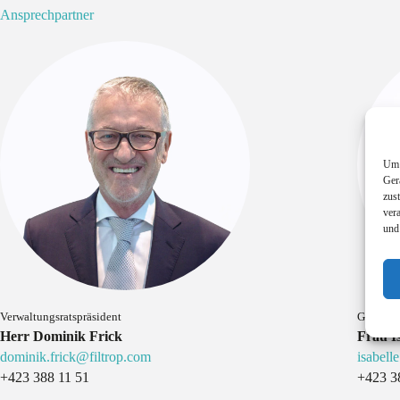
Ansprechpartner
Um 
Ger
zus
ver
und
Verwaltungsratspräsident
Geschäft
Herr Dominik Frick
Frau Is
dominik.frick@filtrop.com
isabell
+423 388 11 51
+423 3