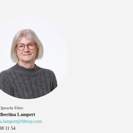
Optische Filter
lbertina Lampert
na.lampert@filtrop.com
88 11 54