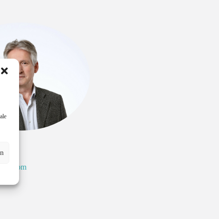
ale
en
igg
ltrop.com
7