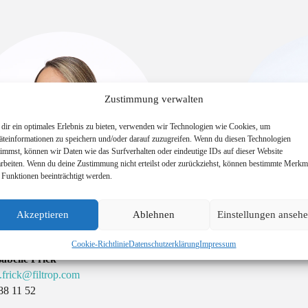
Zustimmung verwalten
dir ein optimales Erlebnis zu bieten, verwenden wir Technologien wie Cookies, um
äteinformationen zu speichern und/oder darauf zuzugreifen. Wenn du diesen Technologien
timmst, können wir Daten wie das Surfverhalten oder eindeutige IDs auf dieser Website
arbeiten. Wenn du deine Zustimmung nicht erteilst oder zurückziehst, können bestimmte Merkm
 Funktionen beeinträchtigt werden.
Head of Sales
Akzeptieren
Ablehnen
Einstellungen anseh
Herr Silvio N
silvio.nigg@fi
Cookie-Richtlinie
Datenschutzerklärung
Impressum
sführerin
+423 388 11 5
abelle Frick
e.frick@filtrop.com
88 11 52