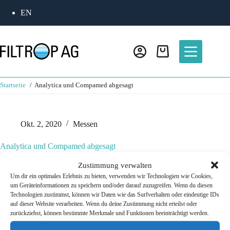
Zum
EN
Inhalt
springen
Warenkorb
Startseite
Analytica und Compamed abgesagt
Okt. 2, 2020
Messen
Analytica und Compamed abgesagt
Zustimmung verwalten
Die Messen Analytica und Compamed finden aufgrund der aktuellen
Um dir ein optimales Erlebnis zu bieten, verwenden wir Technologien wie Cookies,
Situation mit dem SARS-CoV-2 Coronavirus nicht statt.
um Geräteinformationen zu speichern und/oder darauf zuzugreifen. Wenn du diesen
Technologien zustimmst, können wir Daten wie das Surfverhalten oder eindeutige IDs
auf dieser Website verarbeiten. Wenn du deine Zustimmung nicht erteilst oder
zurückziehst, können bestimmte Merkmale und Funktionen beeinträchtigt werden.