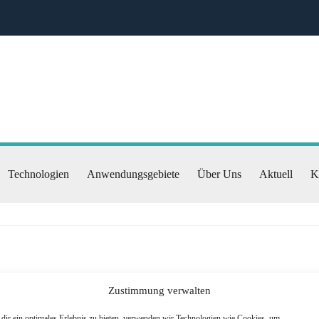
Technologien
Anwendungsgebiete
Über Uns
Aktuell
K
Zustimmung verwalten
dir ein optimales Erlebnis zu bieten, verwenden wir Technologien wie Cookies, um