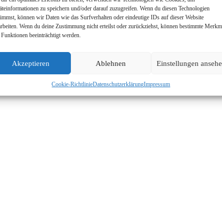
äteinformationen zu speichern und/oder darauf zuzugreifen. Wenn du diesen Technologien
timmst, können wir Daten wie das Surfverhalten oder eindeutige IDs auf dieser Website
m SARS-CoV-2 Coronavirus verschoben.
arbeiten. Wenn du deine Zustimmung nicht erteilst oder zurückziehst, können bestimmte Merkm
 Funktionen beeinträchtigt werden.
Akzeptieren
Ablehnen
Einstellungen anseh
Cookie-Richtlinie
Datenschutzerklärung
Impressum