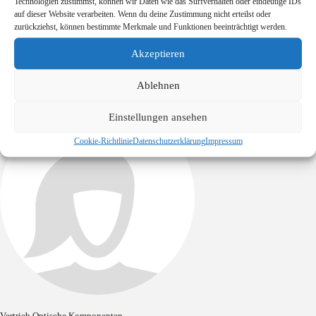
Technologien zustimmst, können wir Daten wie das Surfverhalten oder eindeutige IDs
Herr Silvio Nigg
auf dieser Website verarbeiten. Wenn du deine Zustimmung nicht erteilst oder
zurückziehst, können bestimmte Merkmale und Funktionen beeinträchtigt werden.
silvio.nigg@filtrop.com
+423 388 11 57
Akzeptieren
Ablehnen
Einstellungen ansehen
Cookie-Richtlinie
Datenschutzerklärung
Impressum
Vertrieb Optische Komponenten